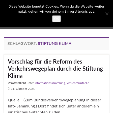
Suc
Diese Website benutzt Cookies. Wenn du die Website weiter
ums
nutzt, gehen wir von deinem Einverständnis aus.
Search for:
OK
Umbau Dreieck Funkturm
Navig
umsc
SCHLAGWORT:
STIFTUNG KLIMA
Vorschlag für die Reform des
Verkehrswegeplan durch die Stiftung
Klima
Veröffentlicht unter
Informationssammlung
,
Verkehr/Unfaelle
31. Oktober 2021
Quelle: (Zum Bundesverkehrswegeplanung in dieser
Info-Sammlung.) Dort findet sich unter anderem ein
juristisches Gutachten zu den