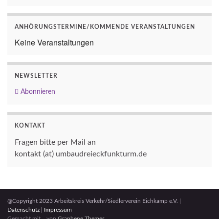
ANHÖRUNGSTERMINE/KOMMENDE VERANSTALTUNGEN
Keine Veranstaltungen
NEWSLETTER
Abonnieren
KONTAKT
Fragen bitte per Mail an
kontakt (at) umbaudreieckfunkturm.de
@Copyright 2023 Arbeitskreis Verkehr/Siedlerverein Eichkamp e.V. |
Datenschutz
|
Impressum
Gemacht mit
von
Graphene Themes
.