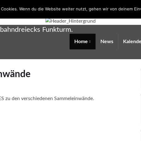
 Cookies. Wenn du die Website weiter nutzt, gehen wir von deinem Ein
obahndreiecks Funkturm.
Home
News
Kalende
inwände
GES zu den verschiedenen Sammeleinwände.