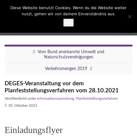
Suc
Diese Website benutzt Cookies. Wenn du die Website weiter
ums
nutzt, gehen wir von deinem Einverständnis aus.
Search for:
OK
Umbau Dreieck Funkturm
Navig
umsc
Vom Bund anerkannte Umwelt und
Naturschutzvereinigungen
Verkehrsmengen 2019
DEGES-Veranstaltung vor dem
Planfeststellungsverfahren vom 28.10.2021
Veröffentlicht unter
Informationssammlung
,
Planfeststellungsverfahren
30. Oktober 2021
Einladungsflyer