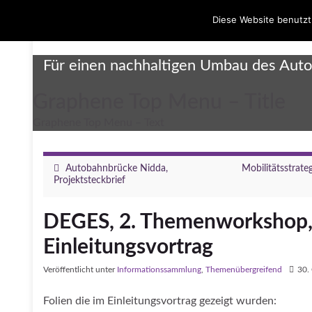
Diese Website benutzt
Umbau Dreieck Funkturm
Für einen nachhaltigen Umbau des Aut
Graphene Top Menu – Title
Graphene Top Menu – Text
Autobahnbrücke Nidda,
Mobilitätsstrate
Projektsteckbrief
DEGES, 2. Themenworkshop, 
Einleitungsvortrag
Veröffentlicht unter
Informationssammlung
,
Themenübergreifend
30.
Folien die im Einleitungsvortrag gezeigt wurden: