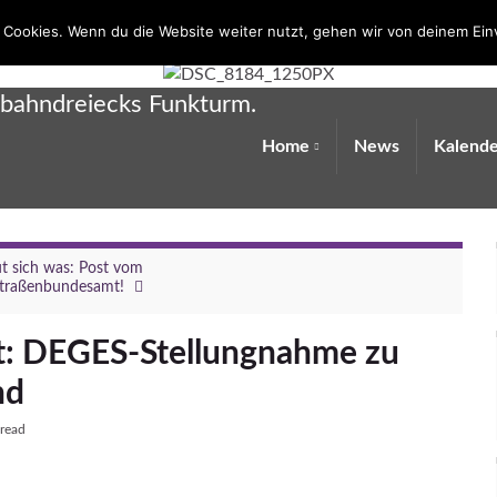
 Cookies. Wenn du die Website weiter nutzt, gehen wir von deinem Ein
obahndreiecks Funkturm.
Home
News
Kalende
ut sich was: Post vom
straßenbundesamt!
: DEGES-Stellungnahme zu
nd
 read