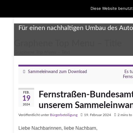
Diese Website benutzt
Umbau Dreieck Funkturm
Für einen nachhaltigen Umbau des Aut
Graphene Top Menu – Title
Graphene Top Menu – Text
Sammeleinwand zum Download
Es t
Fern
Fernstraßen-Bundesamt
FEB.
19
unserem Sammeleinwa
2024
Veröffentlicht unter
Bürgerbeteiligung
19. Februar 2024
2 mins to
Liebe Nachbarinnen, liebe Nachbarn,