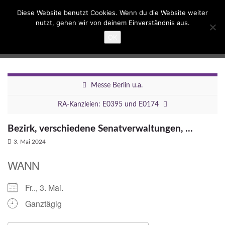
Suc
Diese Website benutzt Cookies. Wenn du die Website weiter
ums
nutzt, gehen wir von deinem Einverständnis aus.
Search for:
OK
Umbau Dreieck Funkturm
Navig
umsc
Messe Berlin u.a.
RA-Kanzleien: E0395 und E0174
Bezirk, verschiedene Senatverwaltungen, …
3. Mai 2024
WANN
Fr.., 3. Mai.
Ganztägig