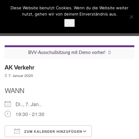
Suc
Diese Website benutzt Cookies. Wenn du die Website weiter
ums
nutzt, gehen wir von deinem Einverständnis aus.
Search for:
OK
Umbau Dreieck Funkturm
Navig
umsc
BVV-Ausschußsitzung mit Demo vorher!
AK Verkehr
7. Januar 2020
WANN
Di.., 7. Jan..
19:30 - 21:30
ZUM KALENDER HINZUFÜGEN