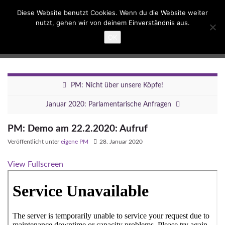
Suc
Diese Website benutzt Cookies. Wenn du die Website weiter
ums
nutzt, gehen wir von deinem Einverständnis aus.
Search for:
OK
Umbau Dreieck Funkturm
Navig
umsc
PM: Nicht über unsere Köpfe!
Januar 2020: Parlamentarische Anfragen
PM: Demo am 22.2.2020: Aufruf
Veröffentlicht unter
eigene PM
28. Januar 2020
View Fullscreen
Zum PDF-Inhalt springen