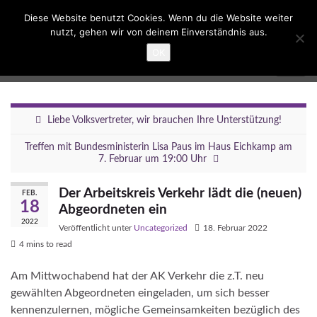
Suc
Diese Website benutzt Cookies. Wenn du die Website weiter
ums
nutzt, gehen wir von deinem Einverständnis aus.
Search for:
OK
Umbau Dreieck Funkturm
Navig
umsc
Liebe Volksvertreter, wir brauchen Ihre Unterstützung!
Treffen mit Bundesministerin Lisa Paus im Haus Eichkamp am
7. Februar um 19:00 Uhr
Der Arbeitskreis Verkehr lädt die (neuen)
FEB.
18
Abgeordneten ein
2022
Veröffentlicht unter
Uncategorized
18. Februar 2022
4 mins to read
Am Mittwochabend hat der AK Verkehr die z.T. neu
gewählten Abgeordneten eingeladen, um sich besser
kennenzulernen, mögliche Gemeinsamkeiten bezüglich des