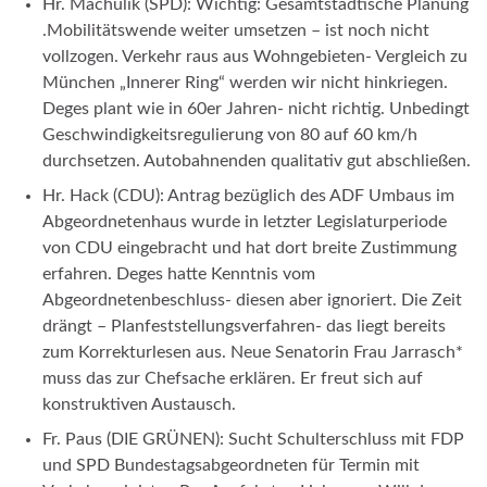
Hr. Machulik (SPD): Wichtig: Gesamtstädtische Planung
.Mobilitätswende weiter umsetzen – ist noch nicht
vollzogen. Verkehr raus aus Wohngebieten- Vergleich zu
München „Innerer Ring“ werden wir nicht hinkriegen.
Deges plant wie in 60er Jahren- nicht richtig. Unbedingt
Geschwindigkeitsregulierung von 80 auf 60 km/h
durchsetzen. Autobahnenden qualitativ gut abschließen.
Hr. Hack (CDU): Antrag bezüglich des ADF Umbaus im
Abgeordnetenhaus wurde in letzter Legislaturperiode
von CDU eingebracht und hat dort breite Zustimmung
erfahren. Deges hatte Kenntnis vom
Abgeordnetenbeschluss- diesen aber ignoriert. Die Zeit
drängt – Planfeststellungsverfahren- das liegt bereits
zum Korrekturlesen aus. Neue Senatorin Frau Jarrasch*
muss das zur Chefsache erklären. Er freut sich auf
konstruktiven Austausch.
Fr. Paus (DIE GRÜNEN): Sucht Schulterschluss mit FDP
und SPD Bundestagsabgeordneten für Termin mit